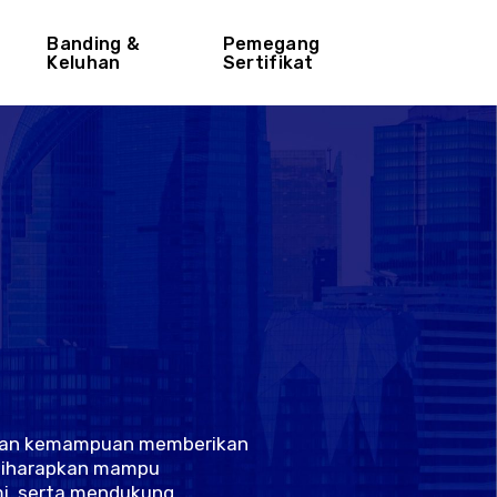
Banding &
Pemegang
Keluhan
Sertifikat
engan kemampuan memberikan
a diharapkan mampu
mi, serta mendukung