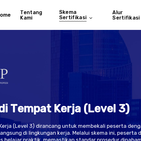
Skema
Tentang
Alur
ome
Sertifikasi
Kami
Sertifikasi
d
i
T
e
m
p
a
t
K
e
r
j
a
(
L
e
v
e
l
3
)
 Kerja (Level 3) dirancang untuk membekali peserta d
langsung di lingkungan kerja. Melalui skema ini, pesert
 belajar praktik, memastikan standar prosedur dipaha