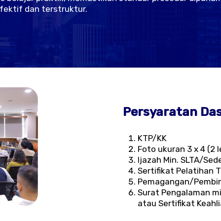
ektif dan terstruktur.
Persyaratan Da
KTP/KK
Foto ukuran 3 x 4 (2 
Ijazah Min. SLTA/Sed
Sertifikat Pelatihan
Pemagangan/Pembi
Surat Pengalaman min
atau Sertifikat Keahl