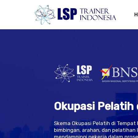
Skip
to
H
main
content
O
k
u
p
a
s
i
P
e
l
a
t
i
h
Skema Okupasi Pelatih di Tempat
bimbingan, arahan, dan pelatihan 
mendampingi pekerja dalam proses