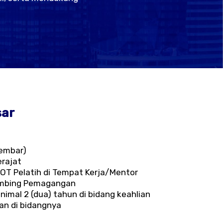
sar
lembar)
erajat
 TOT Pelatih di Tempat Kerja/Mentor
mbing Pemagangan
imal 2 (dua) tahun di bidang keahlian
ian di bidangnya